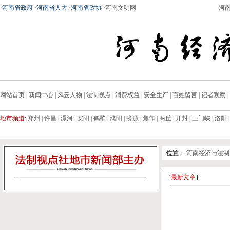
·
河南省政府
·
河南省人大
·
河南省政协
·
河南文明网
河
网站首页
|
新闻中心
|
风云人物
|
法制视点
|
消费权益
|
安全生产
|
百姓留言
|
记者观察
|
地市频道:
郑州
|
许昌
|
漯河
|
安阳
|
鹤壁
|
濮阳
|
济源
|
焦作
|
商丘
|
开封
|
三门峡
|
洛阳
位置：
河南经济与法制
［
最新文章
］