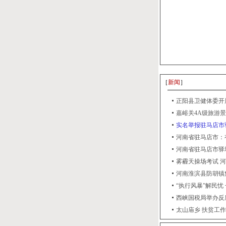
［
新闻
］
正阳县卫健体委开展
嘉峪关4A级旅游景
实名举报驻马店市
河南省驻马店市：
河南省驻马店市驿
雾霾天操场考试 
河南淮滨县防胡镇
“执行风暴”解民忧
西峡国税局举办反
太山庙乡 扶贫工作