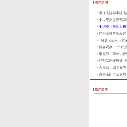
［
国内新闻
］
浙江高院再审陈满
中央纪委监察部网站
中纪委让群众举报
广州高校学生发起
7旬老人坠入35米
两会观察：“审计
李克强：两年内要
昆明暴恐案告破 潜
人社部：城乡养老
河南沁阳市公安局
［
图片文章
］