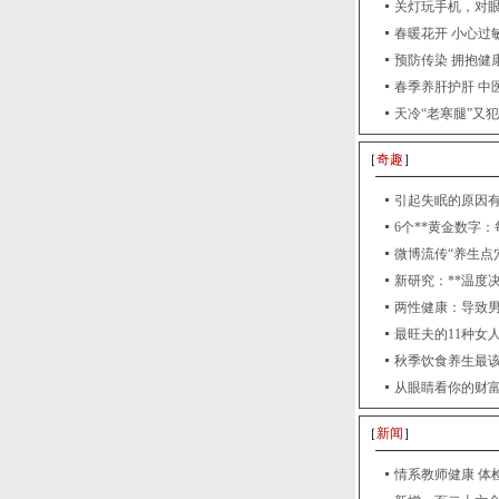
关灯玩手机，对
春暖花开 小心过
预防传染 拥抱健
春季养肝护肝 中
天冷“老寒腿”又
［
奇趣
］
引起失眠的原因有
6个**黄金数字
微博流传“养生点
新研究：**温度
两性健康：导致男
最旺夫的11种女
秋季饮食养生最
从眼睛看你的财富
［
新闻
］
情系教师健康 体检