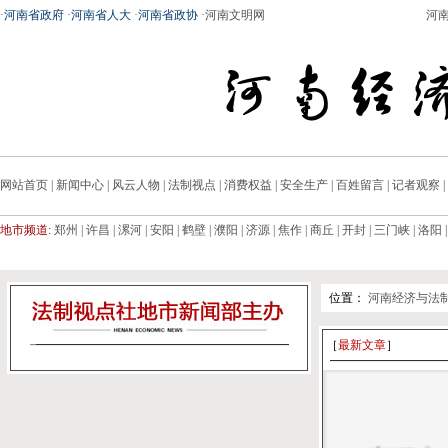
·
河南省政府
·
河南省人大
·
河南省政协
·
河南文明网
河
网站首页
|
新闻中心
|
风云人物
|
法制视点
|
消费权益
|
安全生产
|
百姓留言
|
记者观察
|
地市频道:
郑州
|
许昌
|
漯河
|
安阳
|
鹤壁
|
濮阳
|
济源
|
焦作
|
商丘
|
开封
|
三门峡
|
洛阳
位置：
河南经济与法
［
最新文章
］