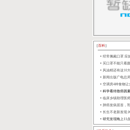
［
百科
］
经常佩戴口罩 应
买口罩不能只看
风油精还有这10
新闻出版广电总局
空调房4种食物让
科学看待致癌因素
临床乡镇助理医
肺癌发病居首，
长生不老新发现:
研究发现晚上11