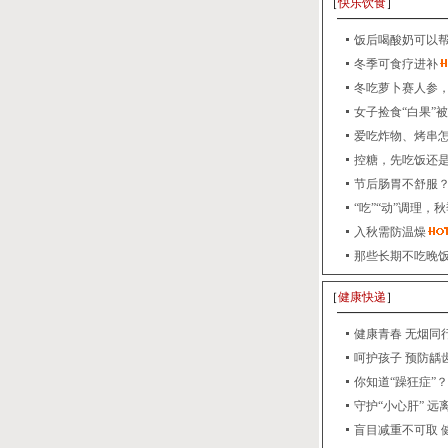
［
快乐饮食
］
饭后喝酸奶可以帮
冬季可食疗进补
冬吃萝卜赛人参
女子捡食“白果”被
爱吃炸物、烤串
控糖，先吃饭还
节后肠胃不舒服？
“吃”“动”调理，
入秋需防温燥
那些长期不吃晚
［
健康快递
］
健康青春 无烟同
呵护孩子 预防龋齿
你知道“躁狂症”？
守护“小心肝” 远
盲目减重不可取 