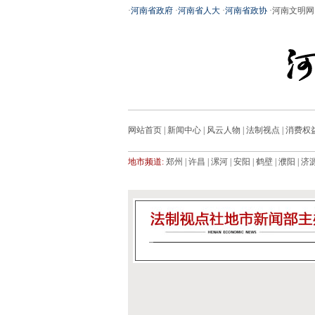
·
河南省政府
·
河南省人大
·
河南省政协
·
河南文明网
网站首页
|
新闻中心
|
风云人物
|
法制视点
|
消费权
地市频道:
郑州
|
许昌
|
漯河
|
安阳
|
鹤壁
|
濮阳
|
济