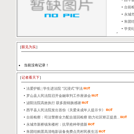
西平县
台前检
永城
朱团结
学党纪
［
眼见为实
］
当前没有记录！
［
记者看天下
］
法爱护航 | 学生进法院 “沉浸式”学法
罗山县人民法院召开金融审判工作座谈会
泌阳法院高效执行 获多面锦旗感谢
西平县人民法院发出首份《关爱未成年人提示卡》
台前检察：司法警察全力配合巡回检察 助力社区矫正提质...
永城市新桥镇朱楼村：抗旱抢种举措新
朱团结购置高清电影设备免费点亮村民夜生活