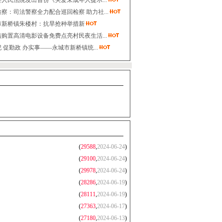
人民法院发出首份《关爱未成年人提示...
察：司法警察全力配合巡回检察 助力社...
市新桥镇朱楼村：抗旱抢种举措新
购置高清电影设备免费点亮村民夜生活...
 促勤政 办实事——永城市新桥镇统...
(
29588
,
2024-06-24
)
(
29100
,
2024-06-24
)
(
29978
,
2024-06-24
)
(
28286
,
2024-06-19
)
(
28111
,
2024-06-19
)
(
27363
,
2024-06-17
)
(
27180
,
2024-06-13
)