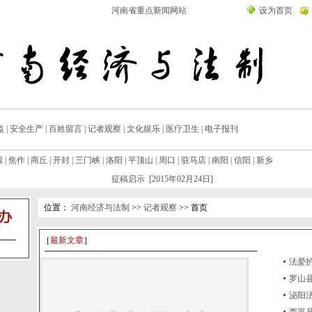
河南省重点新闻网站
设为首页
益
|
安全生产
|
百姓留言
|
记者观察
|
文化娱乐
|
医疗卫生
|
电子报刊
源
|
焦作
|
商丘
|
开封
|
三门峡
|
洛阳
|
平顶山
|
周口
|
驻马店
|
南阳
|
信阳
|
新乡
征稿启示 [2015年02月24日]
位置：
河南经济与法制
>>
记者观察
>> 首页
［
最新文章
］
法爱护
罗山
泌阳