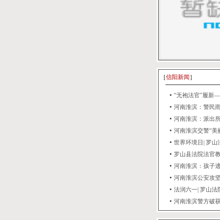
［
信阳新闻
］
“无袍法官”履新
河南淮滨：警民
河南淮滨：派出
河南淮滨交警“美
世界环境日| 罗山法
罗山县法院法官教
河南淮滨：孩子逃
河南淮滨公安攻
法润六一| 罗山
河南淮滨警方破