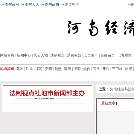
·
河南省政府
·
河南省人大
·
河南省政协
·
河南文明网
河
网站首页
|
新闻中心
|
风云人物
|
法制视点
|
消费权益
|
安全生产
|
百姓留言
|
记者观察
|
地市频道:
郑州
|
许昌
|
漯河
|
安阳
|
鹤壁
|
濮阳
|
济源
|
焦作
|
商丘
|
开封
|
三门峡
|
洛阳
位置：
河南经济与法
［
最新文章
］