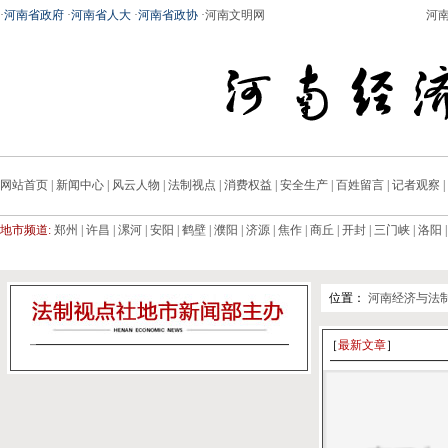
·
河南省政府
·
河南省人大
·
河南省政协
·
河南文明网
河
网站首页
|
新闻中心
|
风云人物
|
法制视点
|
消费权益
|
安全生产
|
百姓留言
|
记者观察
|
地市频道:
郑州
|
许昌
|
漯河
|
安阳
|
鹤壁
|
濮阳
|
济源
|
焦作
|
商丘
|
开封
|
三门峡
|
洛阳
位置：
河南经济与法
［
最新文章
］