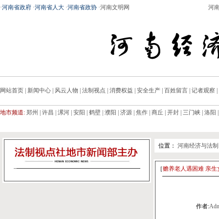
·
河南省政府
·
河南省人大
·
河南省政协
·
河南文明网
河
网站首页
|
新闻中心
|
风云人物
|
法制视点
|
消费权益
|
安全生产
|
百姓留言
|
记者观察
|
地市频道:
郑州
|
许昌
|
漯河
|
安阳
|
鹤壁
|
濮阳
|
济源
|
焦作
|
商丘
|
开封
|
三门峡
|
洛阳
位置：
河南经济与法制
［
赡养老人遇困难 亲生
作者:
Adm