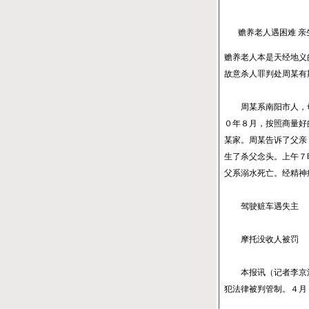
赡养老人遇困难 亲
赡养老人本是天经地义
故意杀人罪判处周某有
周某系南阳市人，母
０年８月，按照商量好
某家。周某告诉了父亲
生了杀父念头。上午７
父系溺水死亡。经精神
驾驶赃车遇失主
摩托没收人被罚
本报讯（记者李京洋通
犯法律被判管制。４月