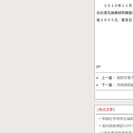
２０１０年１１月，
在此遇见施庵镇荆棘陂
值２９０５元。案发后
pic
上一篇：
南阳市警
下一篇：
河南南阳
［
热点文章
］
草根红学邓州古城朴实
省内高校增设124个本