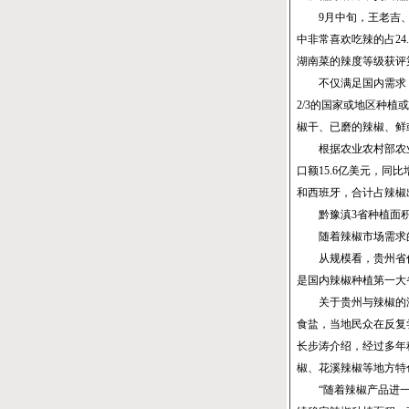
9月中旬，王老吉、
中非常喜欢吃辣的占24
湖南菜的辣度等级获评
不仅满足国内需求，中
2/3的国家或地区种
椒干、已磨的辣椒、鲜
根据农业农村部农业贸
口额15.6亿美元，同
和西班牙，合计占辣椒出
黔豫滇3省种植面积约
随着辣椒市场需求的
从规模看，贵州省作为
是国内辣椒种植第一大
关于贵州与辣椒的渊源
食盐，当地民众在反复
长步涛介绍，经过多年
椒、花溪辣椒等地方特
“随着辣椒产品进一步