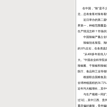
在中国，“辣”是
北，总有食客对辣有着
近日举办的第二届中
界第一，种植范围覆盖
生产情况怎样？市场供
中国辣椒产量占全
辣椒别名辣茄、海椒，
的10%左右，在各类
“从400多年前传入
大。”中国农业科学院
辣椒酱、干辣椒和辣椒
医疗、食品和工业等领
根据联合国粮食及农业组
全球种植面积的36.7
近年均大幅增长，其中
与生产规模一同扩大
过5亿，其中江西、贵
重庆偏好麻辣，贵州偏