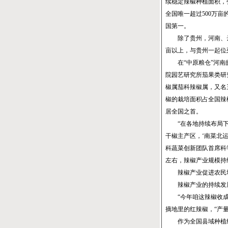
续稳定辣椒种植面积，
全国唯一超过500万亩
国第一。
除了贵州，河南、云南
亩以上，与贵州一起位列
在“中原粮仓”河南的
院园艺研究所茄果类研
椒属茄科辣椒属，又名
椒的栽培面积占全国辣
居全国之首。
“在各地持续布局下
干椒主产区，‘南菜北
科蔬菜创新团队首席科
左右，辣椒产业规模持
辣椒产业促进农民
辣椒产业的持续发展
“今年咱这辣椒收成不
摘地里的红辣椒，“产量
作为全国县域种植红辣