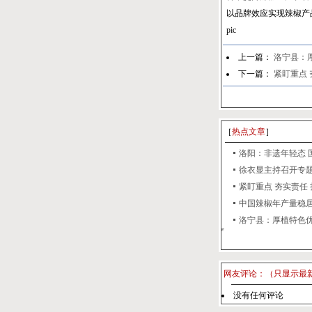
以品牌效应实现辣椒产
pic
上一篇：
洛宁县：
下一篇：
紧盯重点
［
热点文章
］
洛阳：非遗年轻态 国
徐衣显主持召开专题会
紧盯重点 夯实责任 扎
中国辣椒年产量稳居世
洛宁县：厚植特色优势
网友评论：（只显示最
没有任何评论