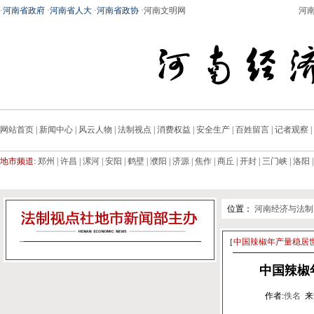
·
河南省政府
·
河南省人大
·
河南省政协
·
河南文明网
河
网站首页
|
新闻中心
|
风云人物
|
法制视点
|
消费权益
|
安全生产
|
百姓留言
|
记者观察
|
地市频道:
郑州
|
许昌
|
漯河
|
安阳
|
鹤壁
|
濮阳
|
济源
|
焦作
|
商丘
|
开封
|
三门峡
|
洛阳
位置：
河南经济与法制
［
中国辣椒年产量稳居
中国辣椒
作者:
佚名
来