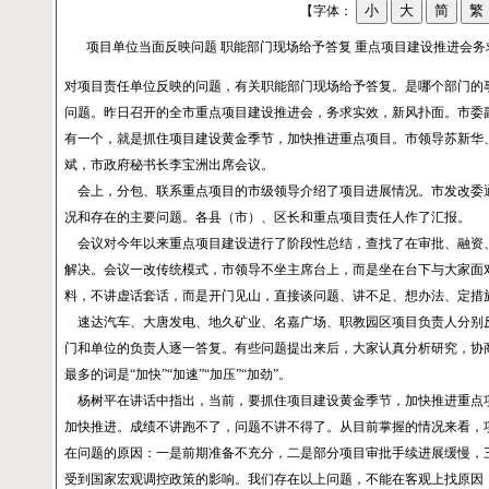
【字体：
项目单位当面反映问题 职能部门现场给予答复
重点项目建设推进会务
对项目责任单位反映的问题，有关职能部门现场给予答复。是哪个部门的
问题。昨日召开的全市重点项目建设推进会，务求实效，新风扑面。市委
有一个，就是抓住项目建设黄金季节，加快推进重点项目。市领导苏新华
斌，市政府秘书长李宝洲出席会议。
会上，分包、联系重点项目的市级领导介绍了项目进展情况。市发改委
况和存在的主要问题。各县（市）、区长和重点项目责任人作了汇报。
会议对今年以来重点项目建设进行了阶段性总结，查找了在审批、融资
解决。会议一改传统模式，市领导不坐主席台上，而是坐在台下与大家面
料，不讲虚话套话，而是开门见山，直接谈问题、讲不足、想办法、定措
速达汽车、大唐发电、地久矿业、名嘉广场、职教园区项目负责人分别
门和单位的负责人逐一答复。有些问题提出来后，大家认真分析研究，协
最多的词是“加快”“加速”“加压”“加劲”。
杨树平在讲话中指出，当前，要抓住项目建设黄金季节，加快推进重点
加快推进。成绩不讲跑不了，问题不讲不得了。从目前掌握的情况来看，
在问题的原因：一是前期准备不充分，二是部分项目审批手续进展缓慢，
受到国家宏观调控政策的影响。我们存在以上问题，不能在客观上找原因