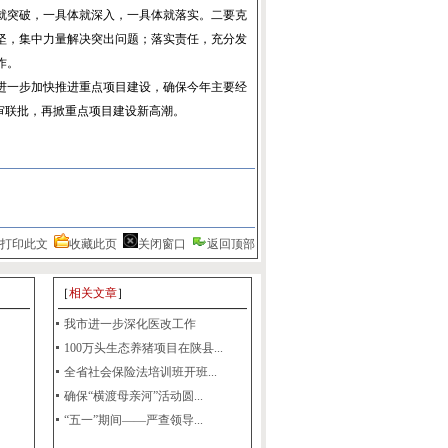
就突破，一具体就深入，一具体就落实。二要克
坚，集中力量解决突出问题；落实责任，充分发
作。
进一步加快推进重点项目建设，确保今年主要经
审联批，再掀重点项目建设新高潮。
打印此文
收藏此页
关闭窗口
返回顶部
［
相关文章
］
我市进一步深化医改工作
100万头生态养猪项目在陕县...
全省社会保险法培训班开班...
确保“横渡母亲河”活动圆...
“五一”期间——严查领导...