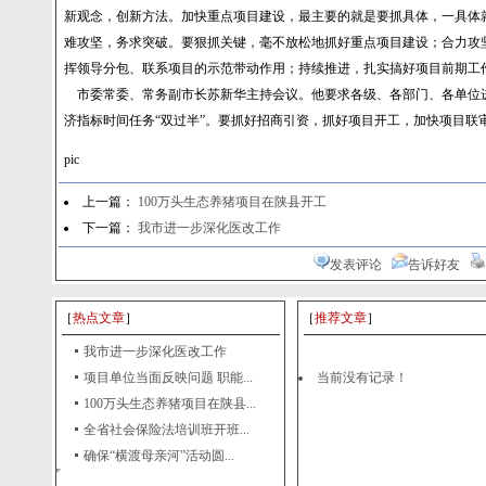
新观念，创新方法。加快重点项目建设，最主要的就是要抓具体，一具体
难攻坚，务求突破。要狠抓关键，毫不放松地抓好重点项目建设；合力攻
挥领导分包、联系项目的示范带动作用；持续推进，扎实搞好项目前期工
市委常委、常务副市长苏新华主持会议。他要求各级、各部门、各单位
济指标时间任务“双过半”。要抓好招商引资，抓好项目开工，加快项目联
pic
上一篇：
100万头生态养猪项目在陕县开工
下一篇：
我市进一步深化医改工作
发表评论
告诉好友
［
热点文章
］
［
推荐文章
］
我市进一步深化医改工作
项目单位当面反映问题 职能...
当前没有记录！
100万头生态养猪项目在陕县...
全省社会保险法培训班开班...
确保“横渡母亲河”活动圆...