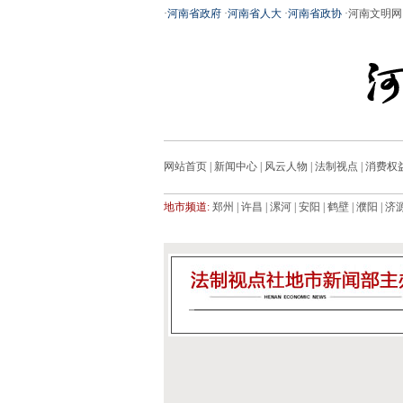
·
河南省政府
·
河南省人大
·
河南省政协
·
河南文明网
网站首页
|
新闻中心
|
风云人物
|
法制视点
|
消费权
地市频道:
郑州
|
许昌
|
漯河
|
安阳
|
鹤壁
|
濮阳
|
济