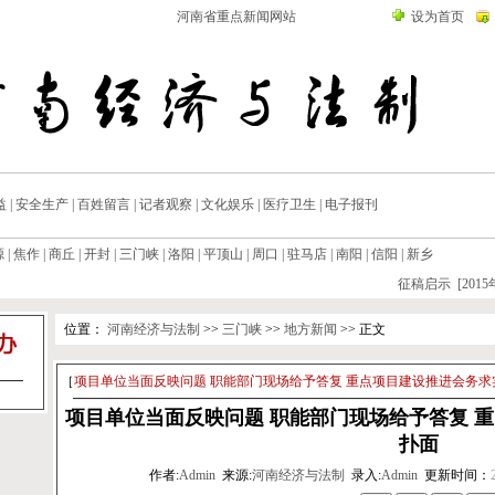
河南省重点新闻网站
设为首页
益
|
安全生产
|
百姓留言
|
记者观察
|
文化娱乐
|
医疗卫生
|
电子报刊
源
|
焦作
|
商丘
|
开封
|
三门峡
|
洛阳
|
平顶山
|
周口
|
驻马店
|
南阳
|
信阳
|
新乡
征稿启示 [2015年0
位置：
河南经济与法制
>>
三门峡
>>
地方新闻
>> 正文
［
项目单位当面反映问题 职能部门现场给予答复 重点项目建设推进会务求
项目单位当面反映问题 职能部门现场给予答复 
扑面
作者:
Admin
来源:
河南经济与法制
录入:
Admin
更新时间：