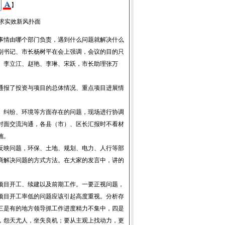
】
求实效新风扑面
事情由哪个部门负责，遇到什么问题就解决什么
副书记、市长杨树平在会上强调，会议的目的只
、李立江、赵艳、李琳、宋跃，市长助理张万
通报了投资与项目的总体情况、重点项目进展情
、纠纷、环境等方面存在的问题，现场进行协调
对面交流沟通，各县（市）、区长汇报时不看材
施。
反映问题，环保、土地、规划、电力、人行等部
商解决问题的方式方法。在大家的发言中，讲的
项目开工、续建以及前期工作。一要正视问题，
项目开工率低的问题应该引起高度重视。分析存
三是有的地方领导抓工作进度精力不集中，四是
，怨天尤人，坐失良机；要从主观上找动力，更